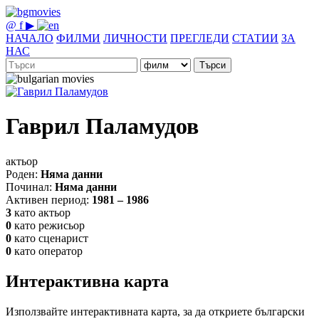
@
f
▶
НАЧАЛО
ФИЛМИ
ЛИЧНОСТИ
ПРЕГЛЕДИ
СТАТИИ
ЗА
НАС
Търси
Гаврил Паламудов
актьор
Роден:
Няма данни
Починал:
Няма данни
Активен период:
1981 – 1986
3
като актьор
0
като режисьор
0
като сценарист
0
като оператор
Интерактивна карта
Използвайте интерактивната карта, за да откриете български