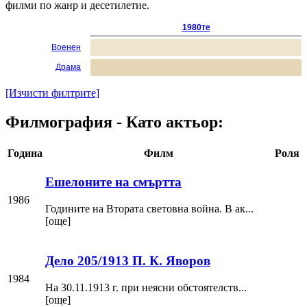
филми по жанр и десетилетие.
1980те
Военен
Драма
[Изчисти филтрите]
Филмография - Като актьор:
Година
Филм
Роля
Ешелоните на смъртта
1986
Годините на Втората световна война. В ак...
[още]
Дело 205/1913 П. К. Яворов
1984
На 30.11.1913 г. при неясни обстоятелств...
[още]