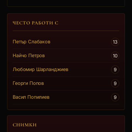
промени в... [още]
Мичев
Мъжки времена
ЧЕСТО РАБОТИ С
Някога краденето на моми било занаят и
т... [още]
Петър Слабаков
13
Банко
Срещу вятъра
Найчо Петров
10
Група съученици, прехвърлили
Любомир Шарланджиев
9
четиридесет... [още]
Капитан втори ранг Григоров
Георги Попов
9
Темната кория
Васил Попилиев
9
Благата дума
Спомен за близначката
"Семейството на 15-годишния Виктор е
СНИМКИ
ева... [още]