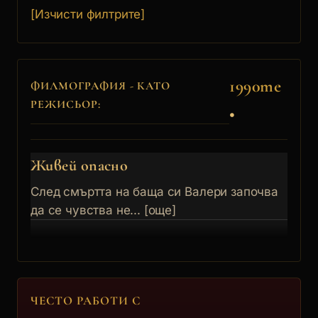
[Изчисти филтрите]
1990те
ФИЛМОГРАФИЯ - КАТО
РЕЖИСЬОР:
•
Живей опасно
След смъртта на баща си Валери започва
да се чувства не... [още]
ЧЕСТО РАБОТИ С