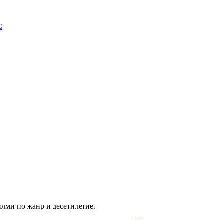
С
илми по жанр и десетилетие.