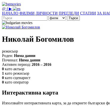
@
f
▶
НАЧАЛО
ФИЛМИ
ЛИЧНОСТИ
ПРЕГЛЕДИ
СТАТИИ
ЗА НА
Търси
Николай Богомилов
режисьор
Роден:
Няма данни
Починал:
Няма данни
Активен период:
2016 – 2016
0
като актьор
1
като режисьор
0
като сценарист
0
като оператор
Интерактивна карта
Използвайте интерактивната карта, за да откриете български ф