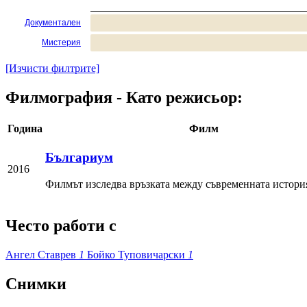
Документален
Мистерия
[Изчисти филтрите]
Филмография - Като режисьор:
Година
Филм
Българиум
2016
Филмът изследва връзката между съвременната история 
Често работи с
Ангел Ставрев
1
Бойко Туповичарски
1
Снимки