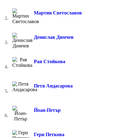
Мартин Светославов
2.
Денислав Димчев
3.
Рая Стойкова
4.
Петя Андасарова
5.
Йоан-Петър
6.
Гери Петкова