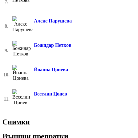
7.
Алекс Парушева
8.
Божидар Петков
9.
Йоанна Цонева
10.
Веселин Цонев
11.
Снимки
Външни препратки