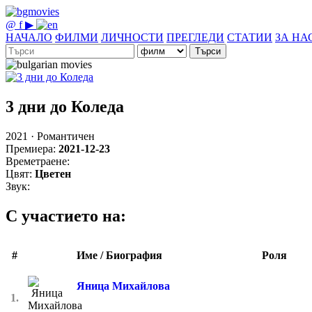
@
f
▶
НАЧАЛО
ФИЛМИ
ЛИЧНОСТИ
ПРЕГЛЕДИ
СТАТИИ
ЗА НА
Търси
3 дни до Коледа
2021 · Романтичен
Премиера:
2021-12-23
Времетраене:
Цвят:
Цветен
Звук:
С участието на:
#
Име / Биография
Роля
Яница Михайлова
1.