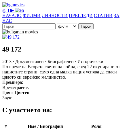
@
f
▶
НАЧАЛО
ФИЛМИ
ЛИЧНОСТИ
ПРЕГЛЕДИ
СТАТИИ
ЗА
НАС
Търси
49 172
2013 · Документален · Биографичен · Исторически
По време на Втората световна война, сред 22 окупирани от
нацистите страни, само една малка нация успява да спаси
цялото си еврейско малцинство.
Премиера:
Времетраене:
Цвят:
Цветен
Звук:
С участието на:
#
Име / Биография
Роля