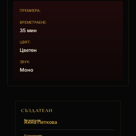
бездомни кучета“ (1992).
ПРЕМИЕРА:
ВРЕМЕТРАЕНЕ:
35 мин
ЦВЯТ:
Цветен
ЗВУК:
Моно
СЪЗДАТЕЛИ
Режисьор
Анна Петкова
Сценарист