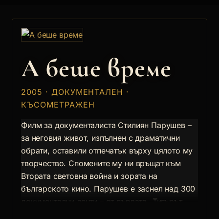
А беше време
2005 · ДОКУМЕНТАЛЕН ·
КЪСОМЕТРАЖЕН
Филм за документалиста Стилиян Парушев –
за неговия живот, изпълнен с драматични
обрати, оставили отпечатък върху цялото му
творчество. Спомените му ни връщат към
Втората световна война и зората на
българското кино. Парушев е заснел над 300
документални ленти – от първата „Тигърът
бегач“ (1952) до последната „Пансион за