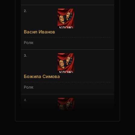
2.
Васил Иванов
3.
Божила Симова
4.
Диана Спасова