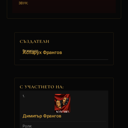
ЗВУК:
СЪЗДАТЕЛИ
Режисьор
Аспарух Франгов
С УЧАСТИЕТО НА:
1.
Димитър Франгов