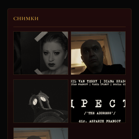
5.
СНИМКИ
Басил Ван Тери