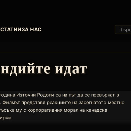
И
СТАТИИ
ЗА НАС
ндийте идат
година Източни Родопи са на път да се превърнат в
. Филмът представя реакциите на засегнатото местно
блъсъка му с корпоративния морал на канадска
ирма.