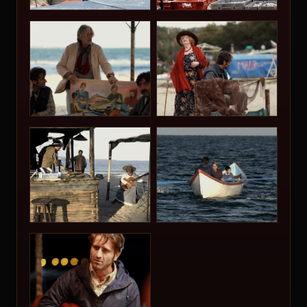
6.
Владимир Пенев
Владимир Пенев е роден на 24.10.1958 г. в София.
От 1982 г. е Маг... [още]
7.
Койна Русева