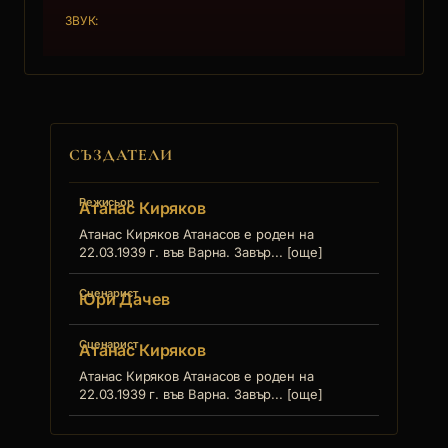
ЗВУК:
СЪЗДАТЕЛИ
Режисьор
Атанас Киряков
Атанас Киряков Атанасов е роден на
22.03.1939 г. във Варна. Завър... [още]
Сценарист
Юри Дачев
Сценарист
Атанас Киряков
Атанас Киряков Атанасов е роден на
22.03.1939 г. във Варна. Завър... [още]