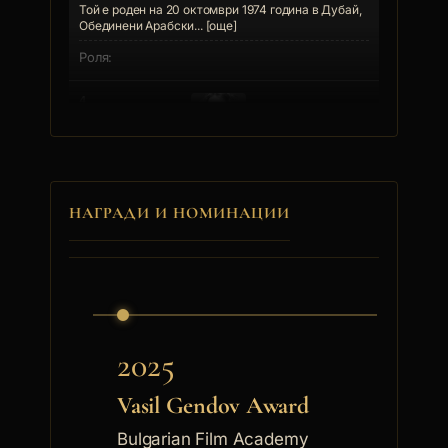
Той е роден на 20 октомври 1974 година в Дубай,
Обединени Арабски... [още]
4.
Параскева Джукелова
Параскева Атанасова Джукелова е родена на
14.11.1970 г. в Панагюр... [още]
НАГРАДИ И НОМИНАЦИИ
5.
Лора Ахтарджиева
2025
Vasil Gendov Award
6.
Bulgarian Film Academy