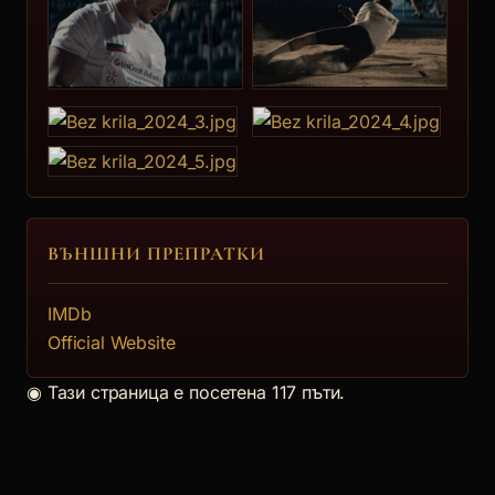
Атанас Атанасов (2)
10.
Евелина Бибова
ВЪНШНИ ПРЕПРАТКИ
11.
IMDb
Official Website
Атанас Чопов
◉
Тази страница е посетена 117 пъти.
12.