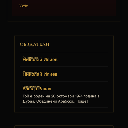
ЗВУК:
СЪЗДАТЕЛИ
Режисьор
Николай Илиев
Сценарист
Николай Илиев
Сценарист
Башар Рахал
Той е роден на 20 октомври 1974 година в
Дубай, Обединени Арабски... [още]