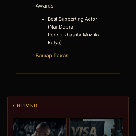
Awards
Силвия Алексиева
Best Supporting Actor
(Nai-Dobra
Poddurzhashta Muzhka
7.
Rolya)
Башар Рахал
Василен Антонова
8.
СНИМКИ
Адриян Асенов
9.