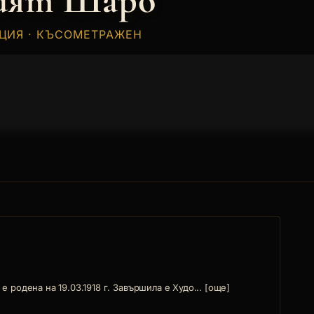
ият Шаро
АЦИЯ · КЪСОМЕТРАЖЕН
 родена на 19.03.1918 г. Завършила е Худо... [още]