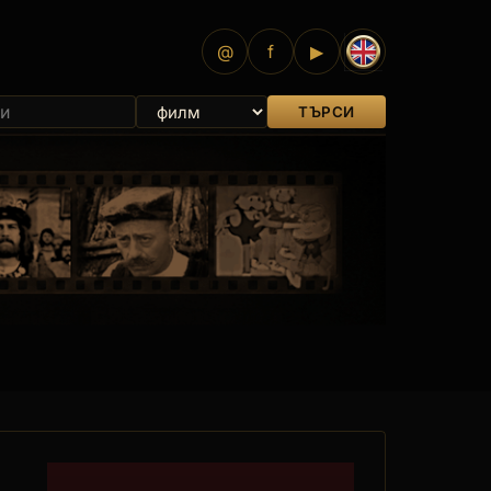
@
f
▶
ТЪРСИ