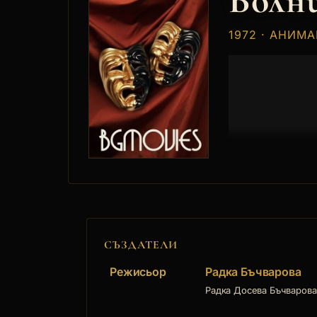
Болн
1972 · АНИМ
СЪЗДАТЕЛИ
Режисьор
Радка Бъчварова
Радка Досева Бъчварова е