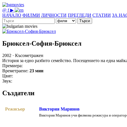
@
f
▶
НАЧАЛО
ФИЛМИ
ЛИЧНОСТИ
ПРЕГЛЕДИ
СТАТИИ
ЗА НА
Търси
Брюксел-София-Брюксел
2002 · Късометражен
История за едно разбито семейство. Посещението на една майк
Премиера:
Времетраене:
23 мин
Цвят:
Звук:
Създатели
Режисьор
Виктория Маринов
Виктория Маринов учи филмова режисура и операторс