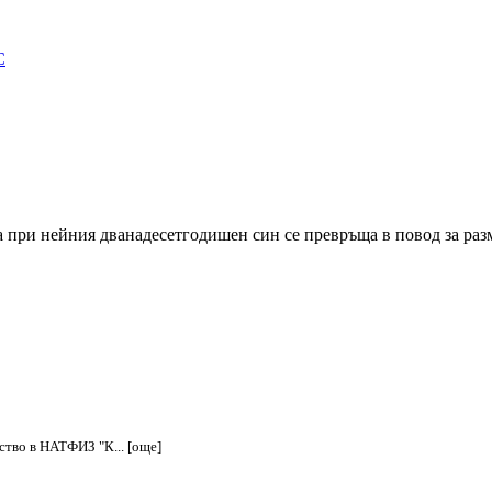
С
а при нейния дванадесетгодишен син се превръща в повод за ра
тво в НАТФИЗ "К... [още]