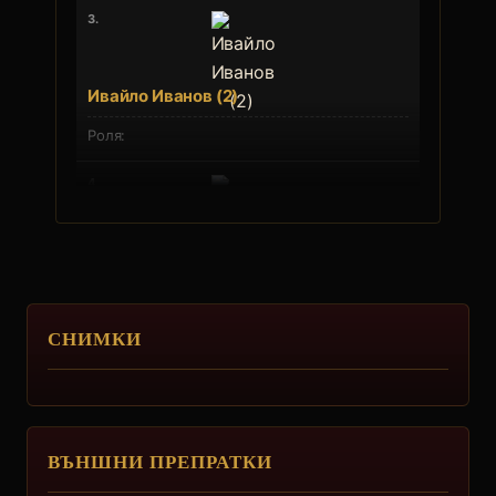
3.
Ивайло Иванов (2)
4.
Данаил Краев
СНИМКИ
5.
Иван Милушев (2)
ВЪНШНИ ПРЕПРАТКИ