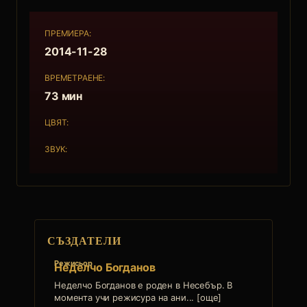
ПРЕМИЕРА:
2014-11-28
ВРЕМЕТРАЕНЕ:
73 мин
ЦВЯТ:
ЗВУК:
СЪЗДАТЕЛИ
Режисьор
Неделчо Богданов
Неделчо Богданов е роден в Несебър. В
момента учи режисура на ани... [още]