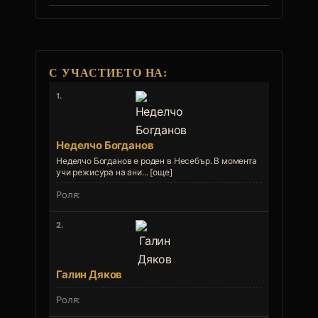
С УЧАСТИЕТО НА:
1.
Неделчо Богданов
Неделчо Богданов е роден в Несебър. В момента
учи режисура на ани... [още]
2.
Галин Дяков