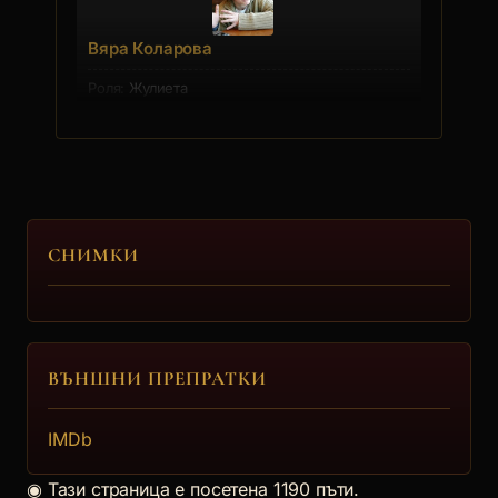
Вяра Коларова
Жулиета
4.
Александър Дойнов
Александър Станков Дойнов е роден на 12.01.1955
СНИМКИ
г. През 1982 г. з... [още]
Киро
ВЪНШНИ ПРЕПРАТКИ
IMDb
◉
Тази страница е посетена 1190 пъти.