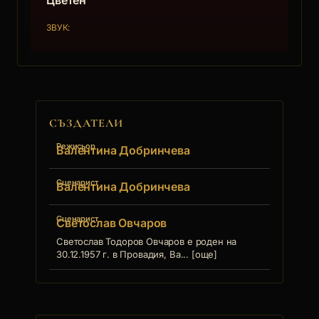
Цветен
ЗВУК:
СЪЗДАТЕЛИ
Режисьор
Валентина Добринчева
Сценарист
Валентина Добринчева
Сценарист
Светослав Овчаров
Светослав Тодоров Овчаров е роден на
30.12.1957 г. в Провадия, Ва... [още]