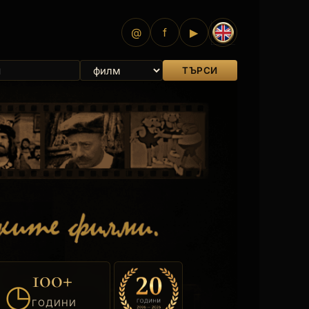
@
f
▶
ТЪРСИ
100+
◷
ГОДИНИ