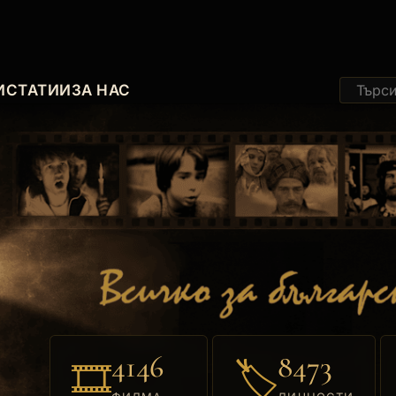
И
СТАТИИ
ЗА НАС
4146
8473
🎞
🏷