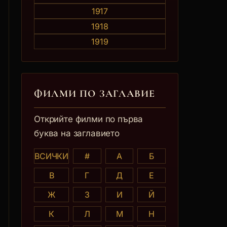
1917
1918
1919
ФИЛМИ ПО ЗАГЛАВИE
Открийте филми по първа
буква на заглавието
ВСИЧКИ
#
А
Б
В
Г
Д
Е
Ж
З
И
Й
К
Л
М
Н