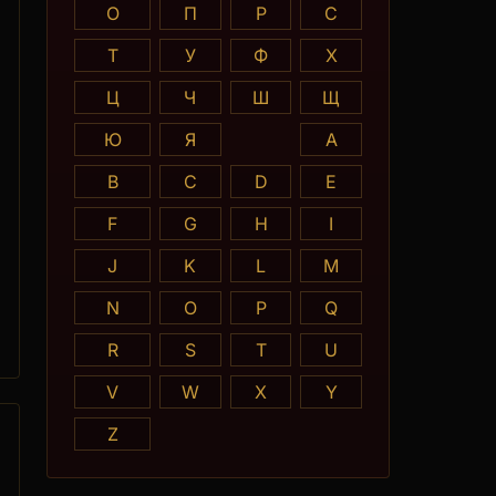
О
П
Р
С
Т
У
Ф
Х
Ц
Ч
Ш
Щ
Ю
Я
A
B
C
D
E
F
G
H
I
J
K
L
M
N
O
P
Q
R
S
T
U
V
W
X
Y
Z