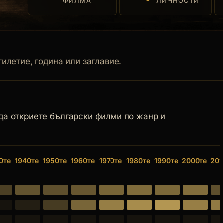
ФИЛМА
ЛИЧНОСТИ
илетие, година или заглавие.
 да откриете български филми по жанр и
0те
1940те
1950те
1960те
1970те
1980те
1990те
2000те
201