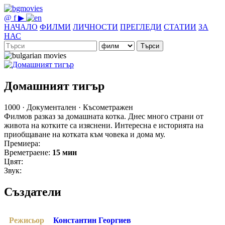
@
f
▶
НАЧАЛО
ФИЛМИ
ЛИЧНОСТИ
ПРЕГЛЕДИ
СТАТИИ
ЗА
НАС
Търси
Домашният тигър
1000 · Документален · Късометражен
Филмов разказ за домашната котка. Днес много страни от
живота на котките са изяснени. Интересна е историята на
приобщаване на котката към човека и дома му.
Премиера:
Времетраене:
15 мин
Цвят:
Звук:
Създатели
Режисьор
Константин Георгиев