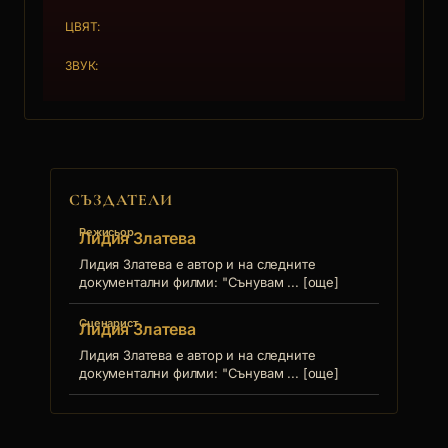
годините на израстване и узряване на
ЦВЯТ:
висшето училище, до момента преди
влизането на България в Европейския съюз.
ЗВУК:
Ще се справи ли Академията с новите
стандарти на обучение за да отговори
адекватно на европейските изисквания?
Какво печели и какво губи традиционализмът
срещу модерното обучение?
СЪЗДАТЕЛИ
Режисьор
Лидия Златева
Лидия Златева е автор и на следните
документални филми: "Сънувам ... [още]
Сценарист
Лидия Златева
Лидия Златева е автор и на следните
документални филми: "Сънувам ... [още]