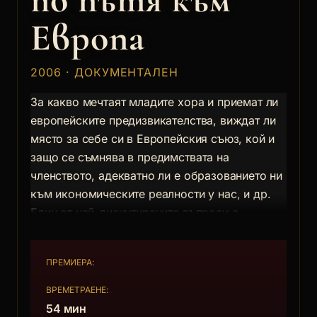
Европа
2006 · ДОКУМЕНТАЛЕН
За какво мечтаят младите хора и приемат ли
европейските предизвикателства, виждат ли
място за себе си в Европейския съюз, кой и
защо се съмнява в предимствата на
членството, адекватно ли е образованието ни
към икономическите реалности у нас, и др.
Един от най-дискутираните въпроси е
бъдещето на младите хора в България и
възможностите за тяхната реализация в
ПРЕМИЕРА:
българския бизнес. Отговор, започнал от
европейския размах в дейноста на патрона на
ВРЕМЕТРАЕНЕ:
Стопанска академия Димитър Ценов,
54 мин