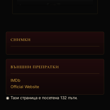
4.
Иван Бърнев
Иван Бърнев е роден на 15.07.1973 в Добрич. В
началото на кариера... [още]
СНИМКИ
5.
ВЪНШНИ ПРЕПРАТКИ
Максим Ешкенази
IMDb
Official Website
6.
◉
Тази страница е посетена 132 пъти.
Диляна Флорентин