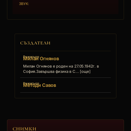
ЗВУК:
СЪЗДАТЕЛИ
Режисьор
Милан Огнянов
Милан Огнянов е роден на 27.05.1942г. в
София.Завършва физика в С... [още]
Режисьор
Методи Савов
СНИМКИ