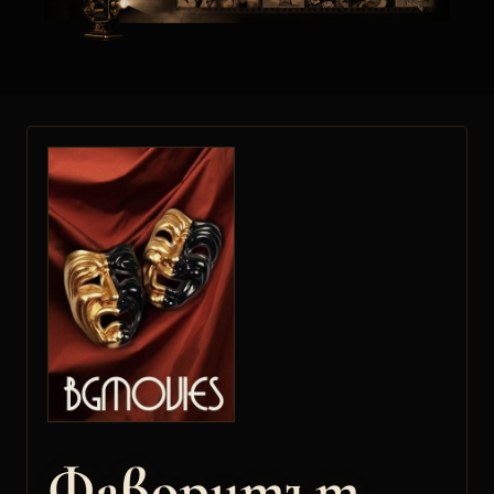
Фаворитът