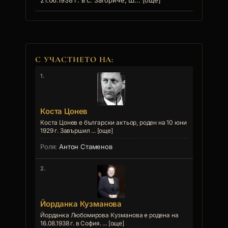
21.06.1938 г. в с. Загориче, Ш... [още]
С УЧАСТИЕТО НА:
1.
Коста Цонев
Коста Цонев е български актьор, роден на 10 юни
1929 г. Завършил ... [още]
Антон Стаменов
2.
Йорданка Кузманова
Йорданка Любомирова Кузманова е родена на
16.08.1938 г. в София. ... [още]