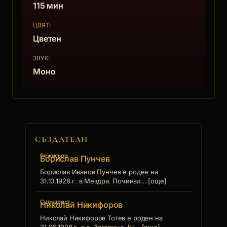
115 мин
ЦВЯТ:
Цветен
ЗВУК:
Моно
СЪЗДАТЕЛИ
Режисьор
Борислав Пунчев
Борислав Иванов Пунчев е роден на
31.10.1928 г. в Мездра. Починал... [още]
Сценарист
Николай Никифоров
Николай Никифоров Тотев е роден на