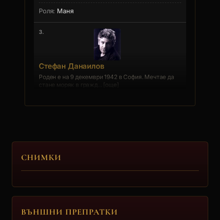
Маня
3.
Стефан Данаилов
Роден е на 9 декември 1942 в София. Мечтае да
стане моряк в гражд... [още]
Инженер Халачев
4.
Лъчезар Цочев
СНИМКИ
Божидар
5.
ВЪНШНИ ПРЕПРАТКИ