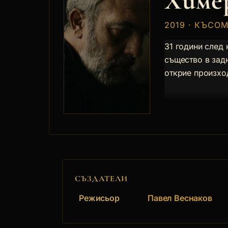
Химе
2019 · КЪСО
31 години след
същество в задн
открие произход
СЪЗДАТЕЛИ
Режисьор
Павел Веснаков