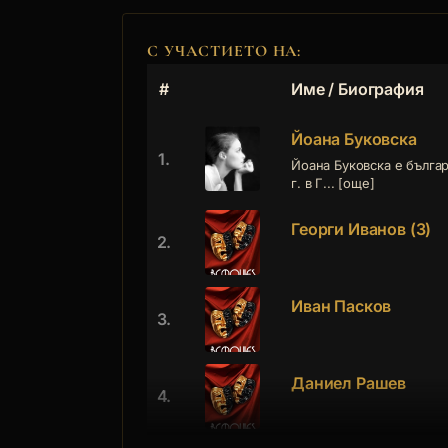
С УЧАСТИЕТО НА:
#
Име / Биография
Йоана Буковска
1.
Йоана Буковска е българ
г. в Г... [още]
Георги Иванов (3)
2.
Иван Пасков
3.
Даниел Рашев
4.