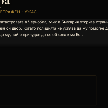
ра
МЕТРАЖЕН · УЖАС
 катастровата в Чернобил, мъж в България открива стран
ия си двор. Когато полицията не успява да му помогне д
а му, той е принуден да се обърне към Бог.