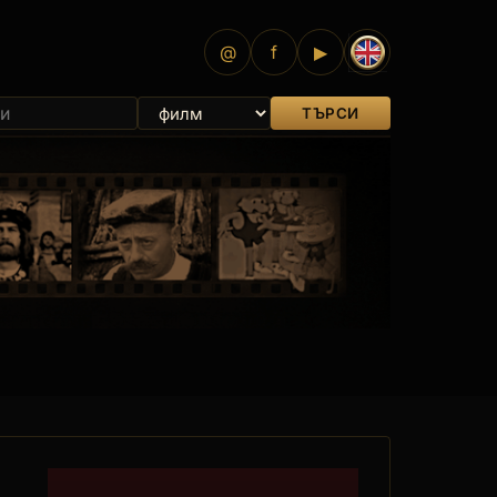
@
f
▶
ТЪРСИ