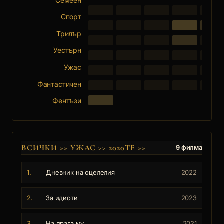
Семеен
Спорт
Трилър
Уестърн
Ужас
Фантастичен
Фентъзи
ВСИЧКИ
>>
УЖАС
>>
2020ТЕ
>>
9 филма
1.
Дневник на оцелелия
2022
2.
За идиоти
2023
3.
На прага му
2021