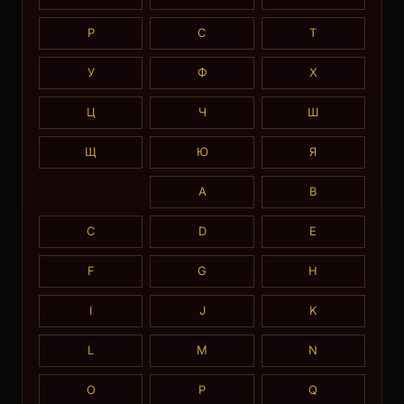
Р
С
Т
У
Ф
Х
Ц
Ч
Ш
Щ
Ю
Я
A
B
C
D
E
F
G
H
I
J
K
L
M
N
O
P
Q