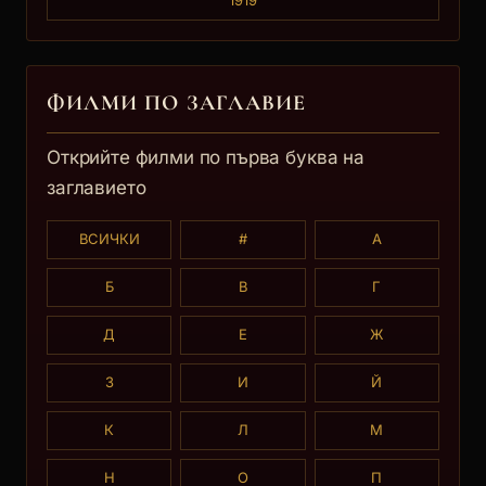
1919
ФИЛМИ ПО ЗАГЛАВИE
Открийте филми по първа буква на
заглавието
ВСИЧКИ
#
А
Б
В
Г
Д
Е
Ж
З
И
Й
К
Л
М
Н
О
П