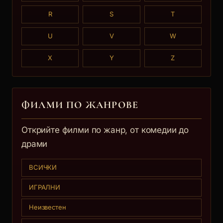
R
S
T
U
V
W
X
Y
Z
ФИЛМИ ПО ЖАНРОВЕ
Открийте филми по жанр, от комедии до
драми
ВСИЧКИ
ИГРАЛНИ
Неизвестен