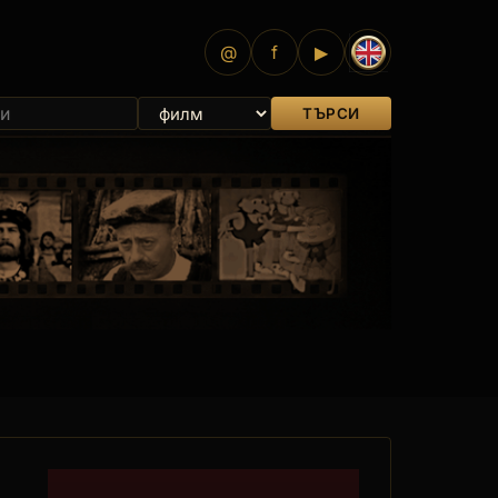
@
f
▶
ТЪРСИ