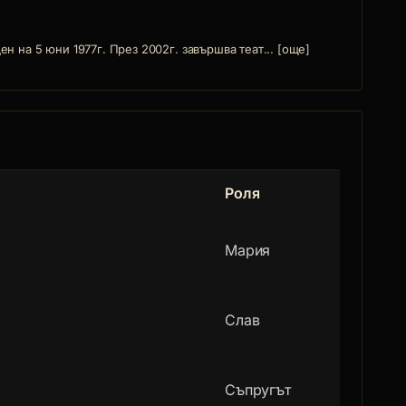
 на 5 юни 1977г. През 2002г. завършва теат... [още]
Роля
Мария
Слав
Съпругът