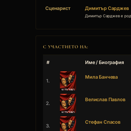
Сценарист
Димитър Сарджев
Димитър Сарджев е роден
С УЧАСТИЕТО НА:
#
Име / Биография
Мила Банчева
1.
Велислав Павлов
2.
Стефан Спасов
3.