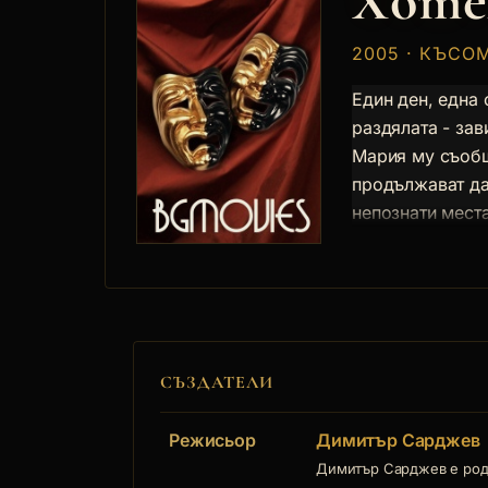
Хотел
2005 · КЪСО
Един ден, една
раздялата - зав
Мария му съобщ
продължават да 
непознати места
СЪЗДАТЕЛИ
Режисьор
Димитър Сарджев
Димитър Сарджев е роден