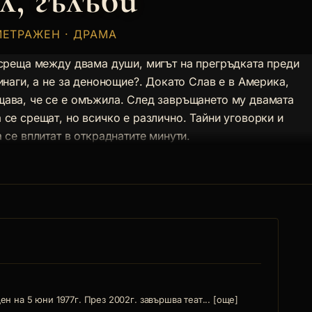
, гълъби
МЕТРАЖЕН · ДРАМА
 среща между двама души, мигът на прегръдката преди
инаги, а не за денонощие?. Докато Слав е в Америка,
ава, че се е омъжила. След завръщането му двамата
се срещат, но всичко е различно. Тайни уговорки и
 се вплитат в откраднатите минути.
 на 5 юни 1977г. През 2002г. завършва теат... [още]