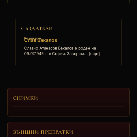
СЪЗДАТЕЛИ
Режисьор
Слав Бакалов
Славчо Атанасов Бакалов е роден на
09.07.1945 г. в София. Завърши... [още]
СНИМКИ
ВЪНШНИ ПРЕПРАТКИ