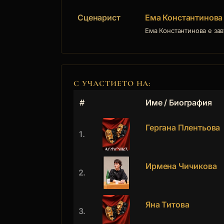
Сценарист
Ема Константинова
Ема Константинова е за
С УЧАСТИЕТО НА:
#
Име / Биография
Гергана Плентьова
1.
Ирмена Чичикова
2.
Яна Титова
3.