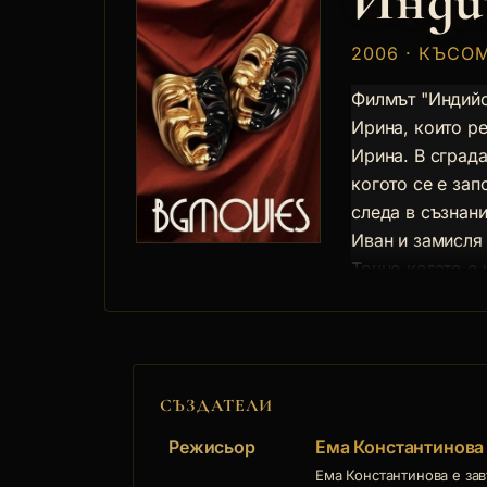
Инди
2006 · КЪСО
Филмът "Индийс
Ирина, които р
Ирина. В сград
когото се е зап
следа в съзнани
Иван и замисля 
Точно когато е 
който хвърля н
от самата нея.
СЪЗДАТЕЛИ
Режисьор
Ема Константинова
Ема Константинова е за