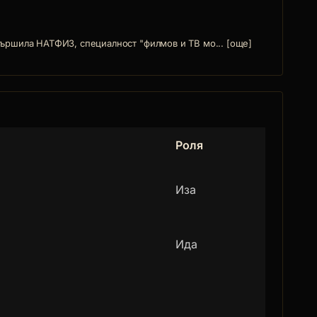
вършила НАТФИЗ, специалност "филмов и ТВ мо... [още]
Роля
Иза
Ида