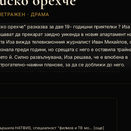
йско орехче
МЕТРАЖЕН · ДРАМА
ко орехче" разказва за две 19- годишни приятелки ? Иза
ешават да прекарат заедно уикенда в новия апартамент н
ата Иза вижда телевизионния журналист Иван Михайлов, 
ознала преди години, но срещата с него е оставила трайн
ето й. Силно развълнувана, Иза решава, че е влюбена в
трогателно-наивни планове, за да се доближи до него.
на път да успее, става неволен свидетел на разговор,
ова светлина върху образа на перфектния любим, съчине
вършила НАТФИЗ, специалност "филмов и ТВ мо... [още]