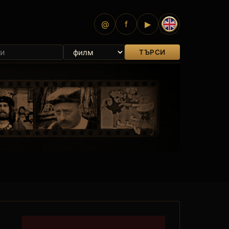
@
f
▶
ТЪРСИ