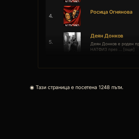
Росица Огнянова
4.
Деян Донков
5.
Деян Донков е роден пр
НАТФИЗ през ... [още]
◉
Тази страница е посетена 1248 пъти.