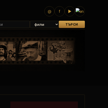
@
f
▶
ТЪРСИ