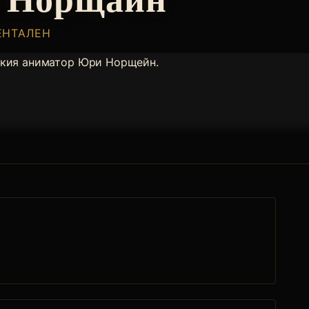
МЕНТАЛЕН
икия аниматор Юри Норщейн.