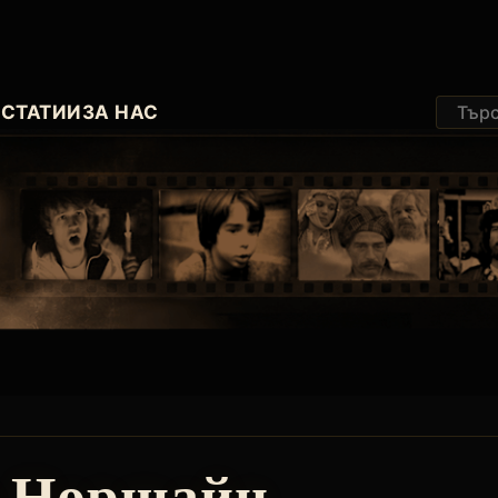
И
СТАТИИ
ЗА НАС
 Норщайн