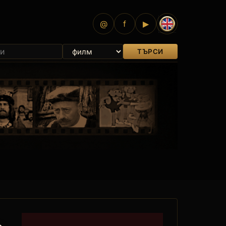
@
f
▶
ТЪРСИ