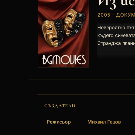
Из и
2005 · ДОКУ
Невероятно път
където синеват
Странджа плани
СЪЗДАТЕЛИ
Режисьор
Михаил Гецов