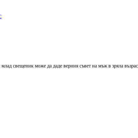
С
млад свещеник може да даде верния съвет на мъж в зряла възрас