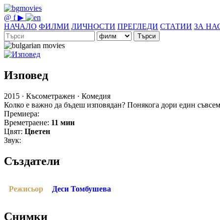
@
f
▶
НАЧАЛО
ФИЛМИ
ЛИЧНОСТИ
ПРЕГЛЕДИ
СТАТИИ
ЗА НА
Търси
Изповед
2015 · Късометражен · Комедия
Колко е важно да бъдеш изповядан? Понякога дори един съвсем 
Премиера:
Времетраене:
11 мин
Цвят:
Цветен
Звук:
Създатели
Режисьор
Деси Томбушева
Снимки