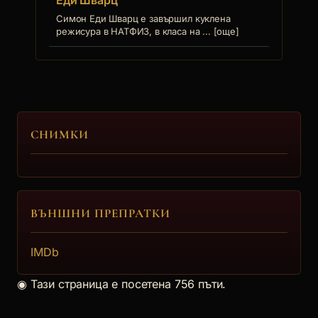
Еди Шварц
Симон Еди Шварц е завършил куклена
режисура в НАТФИЗ, в класа на ... [още]
СНИМКИ
ВЪНШНИ ПРЕПРАТКИ
IMDb
◉
Тази страница е посетена 756 пъти.