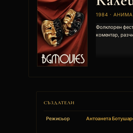
Кале
1984 · АНИМ
Фолклорен фест
коментар, разчи
СЪЗДАТЕЛИ
Режисьор
Антоанета Ботушар