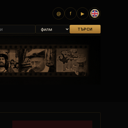
@
f
▶
ТЪРСИ