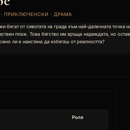
ве
Н · ПРИКЛЮЧЕНСКИ · ДРАМА
и бягат от сивотата на града към най-далечната точка н
вствен плаж. Това бягство им връща надеждата, но оста
ожно ли е наистина да избягаш от реалността?
Роля