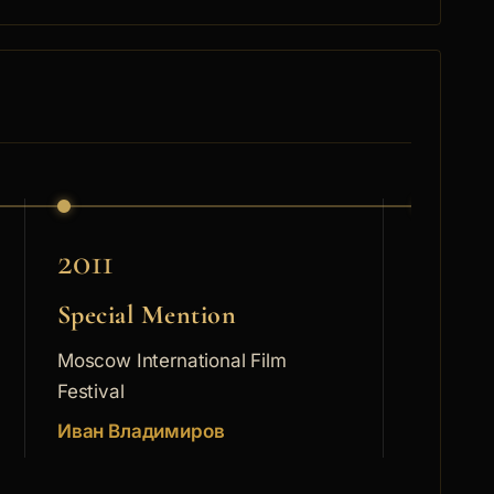
2011
2011
Special Mention
Golde
Moscow International Film
Golden R
Festival
Film Fest
974 г. в София.... [още]
Иван Владимиров
Best
Филип 