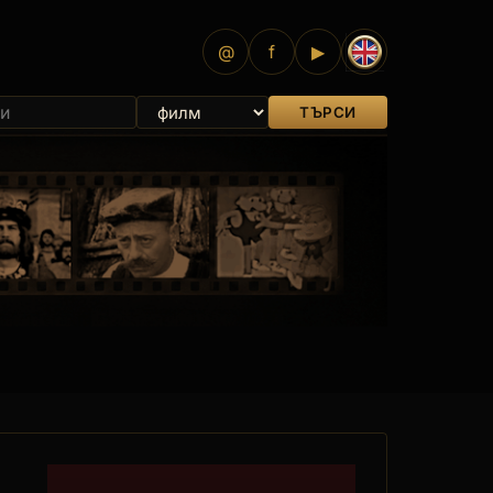
@
f
▶
ТЪРСИ