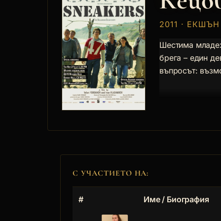
Кецо
2011 · ЕКШЪ
Шестима младеж
брега – един де
въпросът: възм
С УЧАСТИЕТО НА:
#
Име / Биография