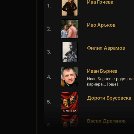
Ива Гочева
1.
Иво Аръков
2.
Филип Аврамов
3.
Иван Бърнев
4.
Иван Бърнев е роден на 
кариера... [още]
Дороти Брусовска
5.
Васил Драганов
6.