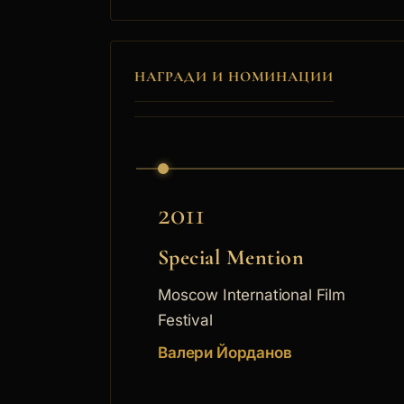
Иван Москов
7.
НАГРАДИ И НОМИНАЦИИ
Ина Николова
8.
Яна Титова
9.
2011
Мариан Вълев
10.
Special Mention
Moscow International Film
Валери Йорданов
11.
Festival
Роден е на 22 февруари 1
Валери Йорданов