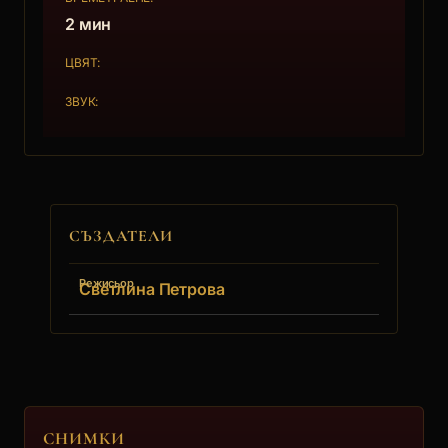
2 мин
ЦВЯТ:
ЗВУК:
СЪЗДАТЕЛИ
Режисьор
Светлина Петрова
СНИМКИ