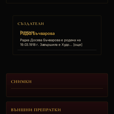
СЪЗДАТЕЛИ
Режисьор
Радка Бъчварова
Радка Досева Бъчварова е родена на
19.03.1918 г. Завършила е Худо... [още]
СНИМКИ
ВЪНШНИ ПРЕПРАТКИ