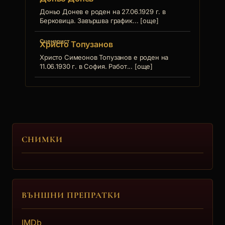
Доньо Донев е роден на 27.06.1929 г. в
Берковица. Завършва график... [още]
Сценарист
Христо Топузанов
Христо Симеонов Топузанов е роден на
11.06.1930 г. в София. Работ... [още]
СНИМКИ
ВЪНШНИ ПРЕПРАТКИ
IMDb