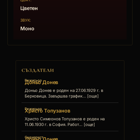
Цветен
ЗВУК:
Моно
СЪЗДАТЕЛИ
Режисьор
Доньо Донев
Доньо Донев е роден на 27.06.1929 г. в
Берковица. Завършва график... [още]
Режисьор
Христо Топузанов
Христо Симеонов Топузанов е роден на
11.06.1930 г. в София. Работ... [още]
Сценарист
Доньо Донев