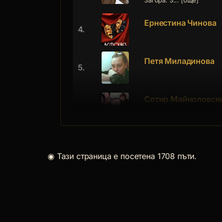
Загора. З... [още]
Ернестина Чинова
4.
Петя Миладинова
5.
Сотир Майноловск
6.
Сотир Стоянов Майноловс
Варна. Зав... [още]
Иван Янчев
7.
◉
Тази страница е посетена 1708 пъти.
Иван Петров Янчев е род
Трояново, Бур... [още]
Антонио Цеков
8.