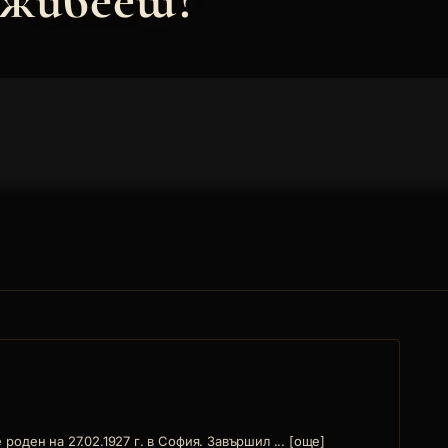
 живееш?
роден на 27.02.1927 г. в София. Завършил ... [още]