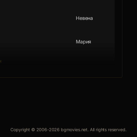
Невена
Мария
и
Лелинчо
ки е роден на 31.10.1930 г. във
Директорът на
ен на 14 септември 1921 г. в
печатницата
Борислав
Copyright © 2006-2026 bgmovies.net. All rights reserved.