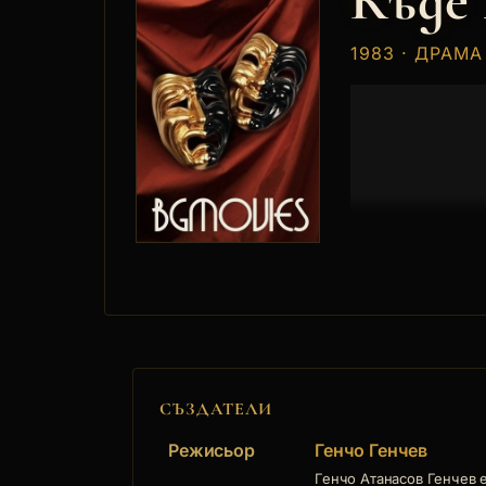
Къде
1983 · ДРАМА
СЪЗДАТЕЛИ
Режисьор
Генчо Генчев
Генчо Атанасов Генчев е 