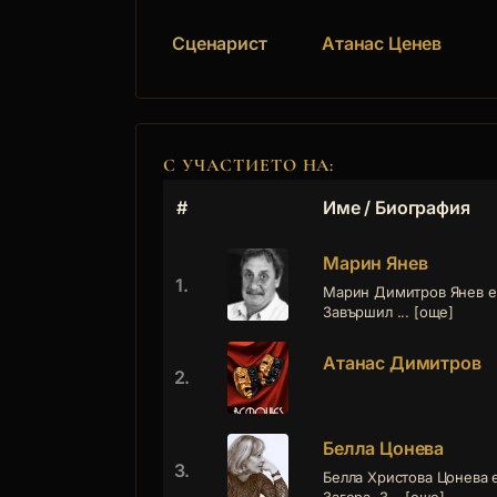
Сценарист
Атанас Ценев
С УЧАСТИЕТО НА:
#
Име / Биография
Марин Янев
1.
Марин Димитров Янев е р
Завършил ... [още]
Атанас Димитров
2.
Белла Цонева
3.
Белла Христова Цонева е