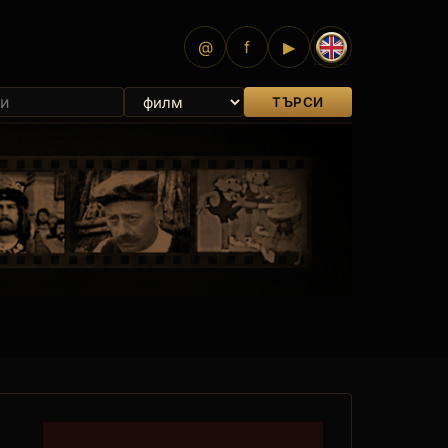
@
f
▶
ТЪРСИ