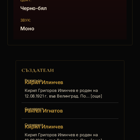
Черно-бял
ЗВУК:
Моно
СЪЗДАТЕЛИ
Режисьор
Кирил Илинчев
Кирил Григоров Илинчев е роден на
12.08.1921 г. във Велинград. По... [още]
Сценарист
Рангел Игнатов
Сценарист
Кирил Илинчев
Кирил Григоров Илинчев е роден на