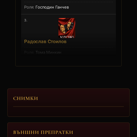
Господин Ганчев
3.
Радослав Стоилов
Тома Минкин
4.
Людмила Чешмеджиева
Людмила Владимирова Чешмеджиева е родена
СНИМКИ
на 12.06.1941 г. в Димит... [още]
Магда
5.
ВЪНШНИ ПРЕПРАТКИ