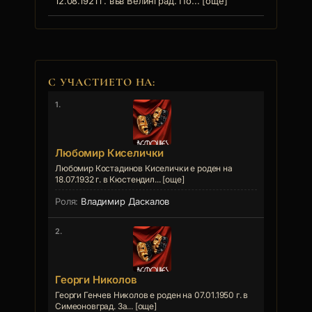
12.08.1921 г. във Велинград. По... [още]
С УЧАСТИЕТО НА:
1.
Любомир Киселички
Любомир Костадинов Киселички е роден на
18.07.1932 г. в Кюстендил... [още]
Владимир Даскалов
2.
Георги Николов
Георги Генчев Николов е роден на 07.01.1950 г. в
Симеоновград. За... [още]