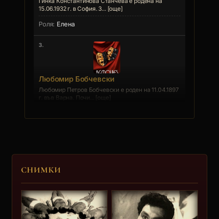
Гинка Константинова Станчева е родена на
15.06.1932 г. в София. З... [още]
Елена
3.
Любомир Бобчевски
Любомир Петров Бобчевски е роден на 11.04.1897
г. във Варна. Почи... [още]
Старчето
4.
Елена Хранова
СНИМКИ
Елена Кирова Хранова е родена на 07.11.1887 г. в
Русе.
Завъ... [още]
Баба Тинка