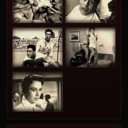
5.
Пенчо Петров
Строгов
6.
Надежда Вакавчиева
Майката Невяна
7.
Георги Карев
Гого