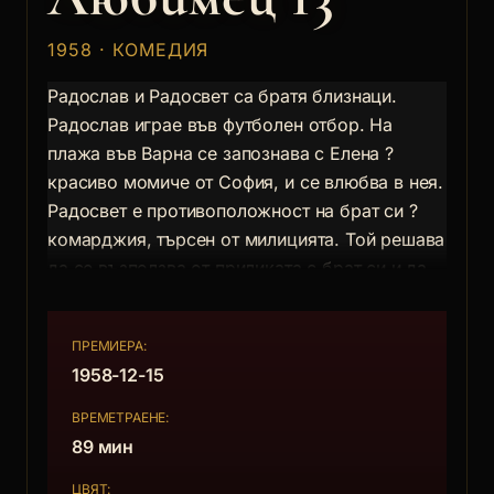
1958 · КОМЕДИЯ
Радослав и Радосвет са братя близнаци.
Радослав играе във футболен отбор. На
плажа във Варна се запознава с Елена ?
красиво момиче от София, и се влюбва в нея.
Радосвет е противоположност на брат си ?
комарджия, търсен от милицията. Той решава
да се възползва от приликата с брат си и да
заеме мястото му.
Представя се за футболиста Гълъбов и
ПРЕМИЕРА:
приема предложението за голяма заплата и
1958-12-15
стига в София да търси Елена. Тя случайно
среща Радосвет и без да подозира, обидена
ВРЕМЕТРАЕНЕ:
от нахалното му държане, тя му удря шамар.
89 мин
След този инцидент Елена среща Радослав.
ЦВЯТ: