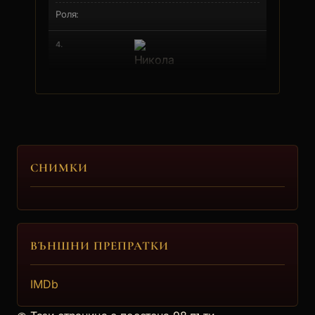
4.
Никола Първанов
5.
СНИМКИ
Ива Димитрова (2)
ВЪНШНИ ПРЕПРАТКИ
6.
IMDb
Юлиан Рачков