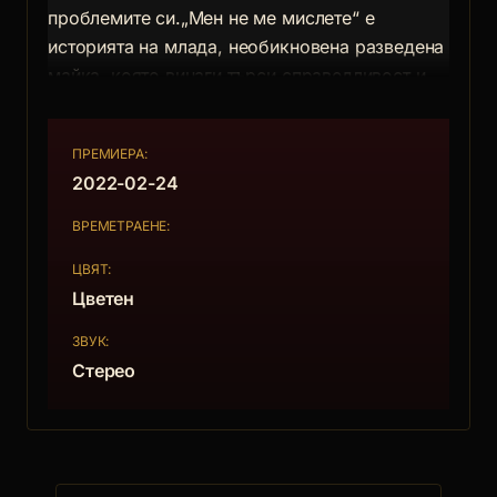
проблемите си.„Мен не ме мислете“ е
историята на млада, необикновена разведена
майка, която винаги търси справедливост и
успява да държи главата си високо вдигната
въпреки проблемите си.
ПРЕМИЕРА:
2022-02-24
ВРЕМЕТРАЕНЕ:
ЦВЯТ:
Цветен
ЗВУК:
Стерео