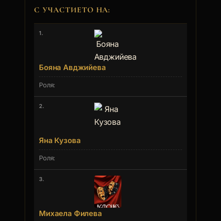
С УЧАСТИЕТО НА:
1.
Бояна Авджийева
2.
Яна Кузова
3.
Михаела Филева