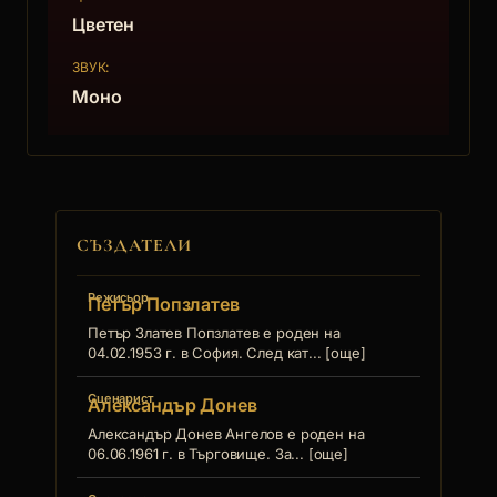
Цветен
ЗВУК:
Моно
СЪЗДАТЕЛИ
Режисьор
Петър Попзлатев
Петър Златев Попзлатев е роден на
04.02.1953 г. в София. След кат... [още]
Сценарист
Александър Донев
Александър Донев Ангелов е роден на
06.06.1961 г. в Търговище. За... [още]