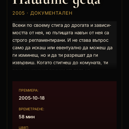
2005 · ДОКУМЕНТАЛЕН
Всеки по своему стига до дрогата и зависи-
мостта от нея, но пътищата навън от нея са
строго регламентирани. И не става въпрос
само да искаш или евентуално да можеш да
ги изминеш, но и да ти разрешат да ги
извървиш. Когато стигнеш до комуната, ти
вече си изкачил всички стъпала на
зависимостта. Бил си дори уличен дилър.
Продавал си на други като теб, за да платиш
ПРЕМИЕРА:
дозите, без които си жив труп.
2005-10-18
ВРЕМЕТРАЕНЕ:
58 мин
ЦВЯТ: