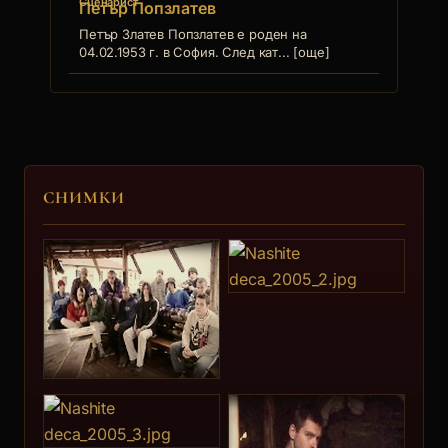
Сценарист
Петър Попзлатев
Петър Златев Попзлатев е роден на
04.02.1953 г. в София. След кат... [още]
СНИМКИ