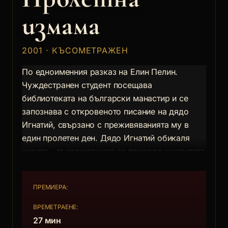
измама
2001 · КЪСОМЕТРАЖЕН
По едноименния разказ на Елин Пелин.
Чуждестранен студент посещава
библиотеката на български манастир и се
запознава с откровеното писание на дядо
Игнатий, свързано с преживяванията му в
един пролетен ден. Дядо Игнатий обикаля
нивите - възраждащата се природа и изпитата
ракийка правят мислите му радостни и
светли. В далечината му се привижда
ПРЕМИЕРА:
забрадена млада жена, която игриво се крие
от погледа му. Дядото тръгва след
ВРЕМЕТРАЕНЕ:
видението...
27 мин