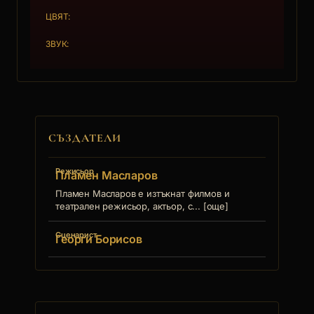
ЦВЯТ:
НАГРАДА НА НАЦИОНАЛНИЯ ЦЕНТЪР ЗА
КНИГАТА ПРИ МИНИСТЕРСТВОТО НА
ЗВУК:
КУЛТУРАТА ЗА УСПЕШЕН ДИАЛОГ МЕЖДУ
СЛОВОТО И ЕКРАНА, Варна, 2002
СЪЗДАТЕЛИ
Режисьор
Пламен Масларов
Пламен Масларов е изтъкнат филмов и
театрален режисьор, актьор, с... [още]
Сценарист
Георги Борисов