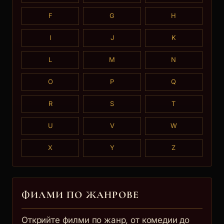
F
G
H
I
J
K
L
M
N
O
P
Q
R
S
T
U
V
W
X
Y
Z
ФИЛМИ ПО ЖАНРОВЕ
Открийте филми по жанр, от комедии до