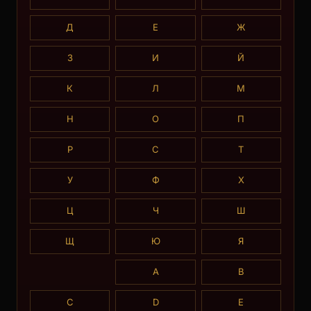
Д
Е
Ж
З
И
Й
К
Л
М
Н
О
П
Р
С
Т
У
Ф
Х
Ц
Ч
Ш
Щ
Ю
Я
A
B
C
D
E