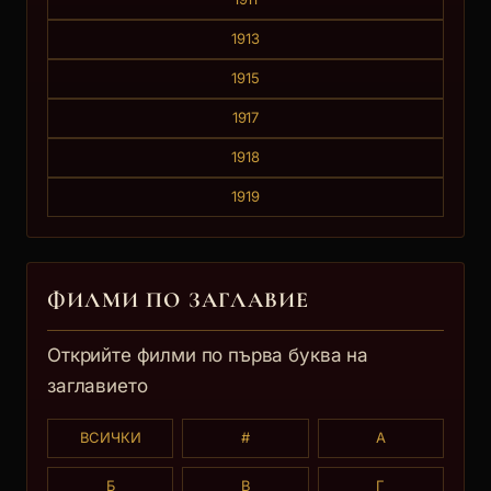
1913
1915
1917
1918
1919
ФИЛМИ ПО ЗАГЛАВИE
Открийте филми по първа буква на
заглавието
ВСИЧКИ
#
А
Б
В
Г