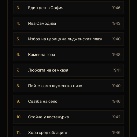
3.
Един ден в София
1946
4.
Ива Самодива
1943
5.
Избор на царица на лъдженския плаж
1940
6.
Каменна гора
1948
7.
Любовта на семкаря
1941
8.
Пийте само шуменско пиво
1940
9.
Сватба на село
1946
10.
Стойне у костенурка
1942
11.
Хора сред облаците
1946