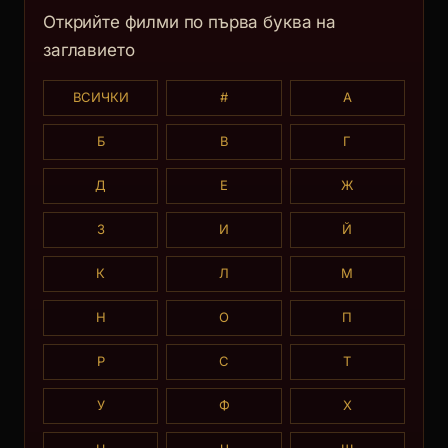
Открийте филми по първа буква на
заглавието
ВСИЧКИ
#
А
Б
В
Г
Д
Е
Ж
З
И
Й
К
Л
М
Н
О
П
Р
С
Т
У
Ф
Х