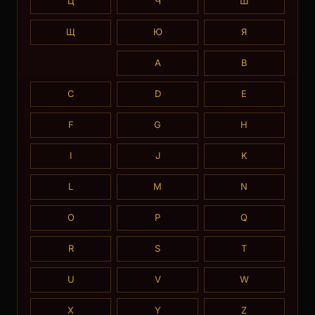
Ц
Ч
Ш
Щ
Ю
Я
A
B
C
D
E
F
G
H
I
J
K
L
M
N
O
P
Q
R
S
T
U
V
W
X
Y
Z