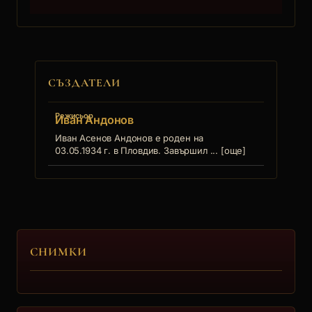
СЪЗДАТЕЛИ
Режисьор
Иван Андонов
Иван Асенов Андонов е роден на
03.05.1934 г. в Пловдив. Завършил ... [още]
СНИМКИ