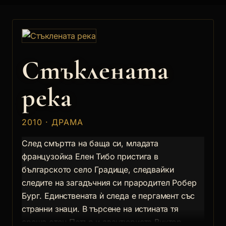
Стъклената
река
2010 · ДРАМА
След смъртта на баща си, младата
французойка Елен Тибо пристига в
българското село Градище, следвайки
следите на загадъчния си прародител Робер
Бург. Единствената ѝ следа е пергамент със
странни знаци. В търсене на истината тя
среща отец Петър и авантюриста Виктор,