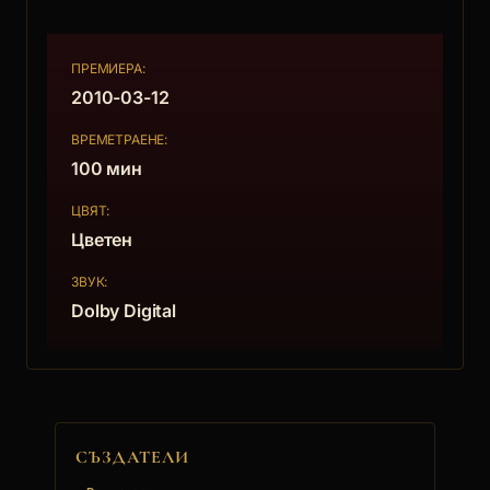
които също издирват тайната книга на
богомилите. Тази среща ще промени съдбите
ПРЕМИЕРА:
на всички.
2010-03-12
ВРЕМЕТРАЕНЕ:
100 мин
ЦВЯТ:
Цветен
ЗВУК:
Dolby Digital
СЪЗДАТЕЛИ