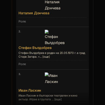
Наталия Дончева
2.
Стефан Вълдобрев
Стефан Вълдобрев е роден на 20.05.1970 г. в град
Стара Загора. <... [още]
3.
Иван Ласкин
Иван Ласкин е български театрален и кино
актьор. Играе в трупата ... [още]