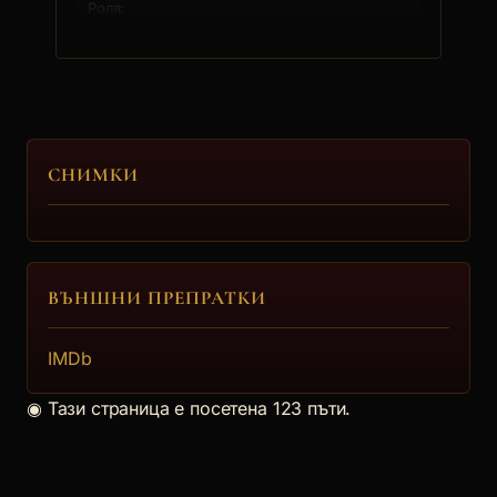
4.
Захари Бахаров
СНИМКИ
5.
ВЪНШНИ ПРЕПРАТКИ
Стефан Данаилов
Роден е на 9 декември 1942 в София. Мечтае да
стане моряк в гражд... [още]
IMDb
◉
Тази страница е посетена 123 пъти.
6.