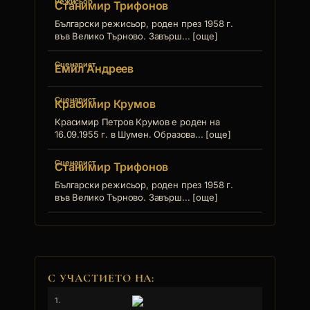
Режисьор
Станимир Трифонов
Български режисьор, роден през 1958 г.
във Велико Търново. Завърш... [още]
Сценарист
Емил Андреев
Сценарист
Красимир Крумов
Красимир Петров Крумов е роден на
16.09.1955 г. в Шумен. Образова... [още]
Сценарист
Станимир Трифонов
Български режисьор, роден през 1958 г.
във Велико Търново. Завърш... [още]
С УЧАСТИЕТО НА:
1.