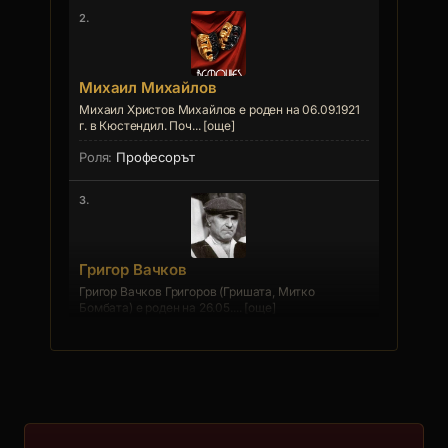
2.
Михаил Михайлов
Михаил Христов Михайлов е роден на 06.09.1921
г. в Кюстендил. Поч... [още]
Професорът
3.
Григор Вачков
Григор Вачков Григоров (Гришата, Митко
Бомбата) е роден на 26.05.... [още]
Благата дума
4.