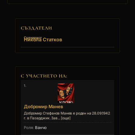
СЪЗДАТЕЛИ
Сценарист
Никола Статков
С УЧАСТИЕТО НА:
1.
Добромир Манев
Добромир Стефанов Манев е роден на 28.09.1942
г. в Пазарджик. Зав... [още]
Ванчо