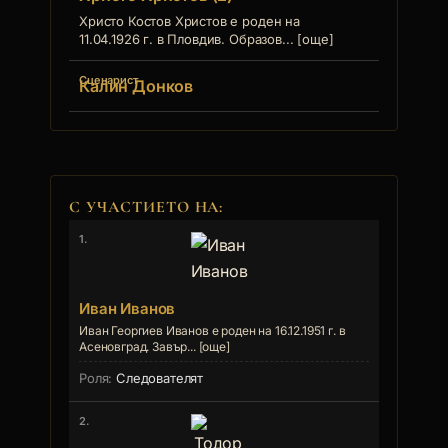
Христо Костов Христов е роден на
11.04.1926 г. в Пловдив. Образов... [още]
Сценарист
Калин Донков
С УЧАСТИЕТО НА:
1.
Иван Иванов
Иван Георгиев Иванов е роден на 16.12.1951 г. в
Асеновград. Завър... [още]
Следователят
2.