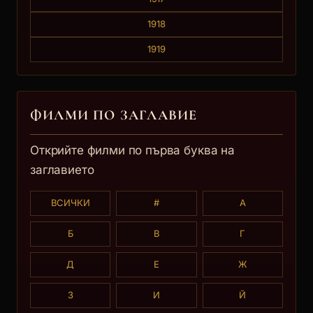
1918
1919
ФИЛМИ ПО ЗАГЛАВИE
Открийте филми по първа буква на
заглавието
ВСИЧКИ
#
А
Б
В
Г
Д
Е
Ж
З
И
Й