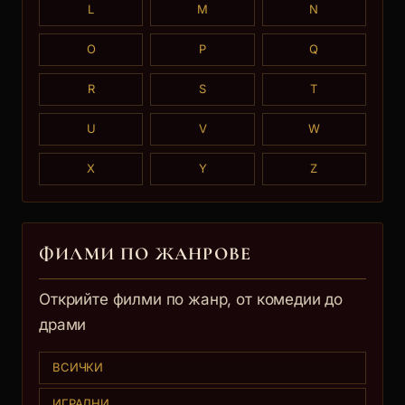
L
M
N
O
P
Q
R
S
T
U
V
W
X
Y
Z
ФИЛМИ ПО ЖАНРОВЕ
Открийте филми по жанр, от комедии до
драми
ВСИЧКИ
ИГРАЛНИ