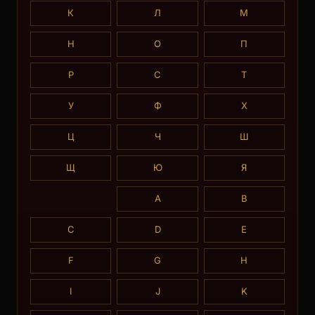
К
Л
М
Н
О
П
Р
С
Т
У
Ф
Х
Ц
Ч
Ш
Щ
Ю
Я
A
B
C
D
E
F
G
H
I
J
K