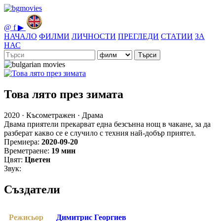
@
f
▶
НАЧАЛО
ФИЛМИ
ЛИЧНОСТИ
ПРЕГЛЕДИ
СТАТИИ
ЗА
НАС
Търси
Това лято през зимата
2020 · Късометражен · Драма
Двама приятели прекарват една безсънна нощ в чакане, за да
разберат какво се е случило с техния най-добър приятел.
Премиера:
2020-09-20
Времетраене:
19 мин
Цвят:
Цветен
Звук:
Създатели
Режисьор
Димитрис Георгиев